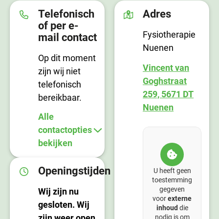
Telefonisch
Adres
of per e-
Fysiotherapie
mail contact
Nuenen
Op dit moment
Vincent van
zijn wij niet
Goghstraat
telefonisch
259, 5671 DT
bereikbaar.
Nuenen
Alle
contactopties
bekijken
Openingstijden
U heeft geen
toestemming
gegeven
Wij zijn nu
voor
externe
gesloten. Wij
inhoud
die
zijn weer open
nodig is om