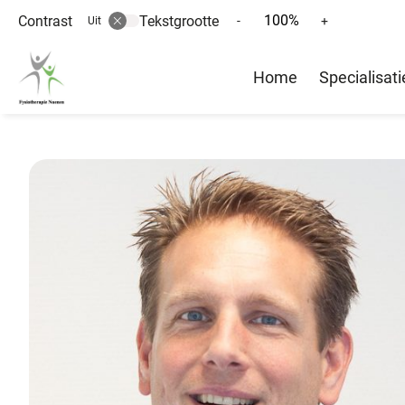
100%
Contrast
Tekstgrootte
Tekst
Tekst
-
+
Uit
verkleinen
vergroten
Hoofd
met
met
Home
Specialisati
10%
10%
menu