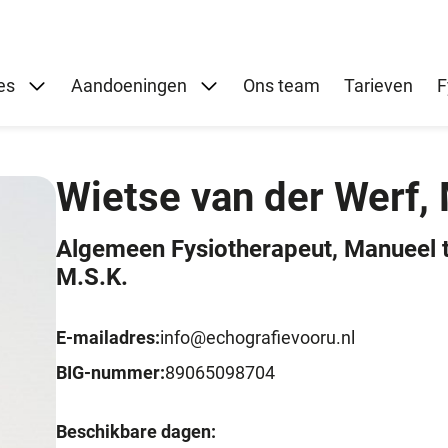
Submenu: Specialisaties
Submenu: Aandoeningen
es
Aandoeningen
Ons team
Tarieven
F
Wietse van der Werf,
Algemeen Fysiotherapeut, Manueel t
M.S.K.
E-mailadres:
info@echografievooru.nl
BIG-nummer:
89065098704
Beschikbare dagen: